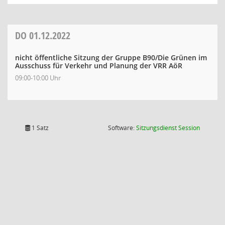
DO
01.12.2022
nicht öffentliche Sitzung der Gruppe B90/Die Grünen im
Ausschuss für Verkehr und Planung der VRR AöR
09:00-10:00 Uhr
(Wird in
1 Satz
Software:
Sitzungsdienst
Session