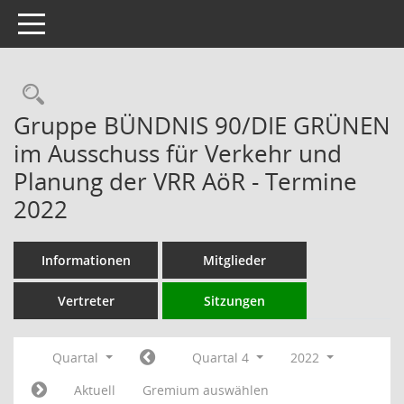
Toggle navigation
Rechercheauswahl
Gruppe BÜNDNIS 90/DIE GRÜNEN
im Ausschuss für Verkehr und
Planung der VRR AöR - Termine
2022
Informationen
Mitglieder
Vertreter
Sitzungen
Quartal
Quartal 4
2022
Aktuell
Gremium auswählen