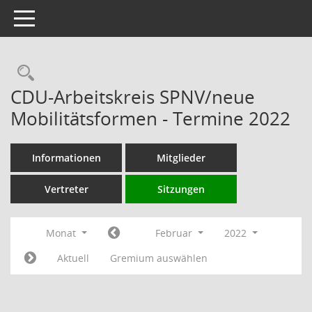
Toggle navigation
Rechercheauswahl
CDU-Arbeitskreis SPNV/neue
Mobilitätsformen - Termine 2022
Informationen
Mitglieder
Vertreter
Sitzungen
Monat
Februar
2022
Aktuell
Gremium auswählen