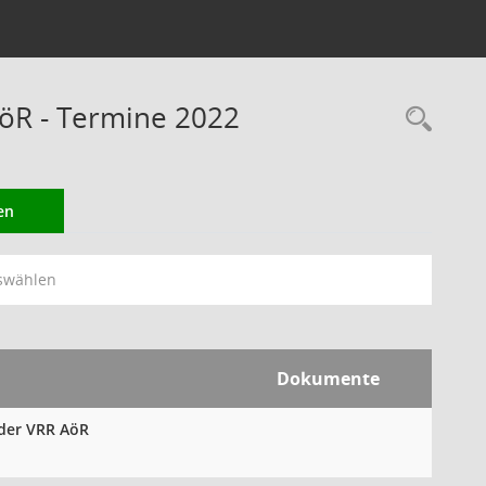
öR - Termine 2022
Rec
en
swählen
Dokumente
 der VRR AöR