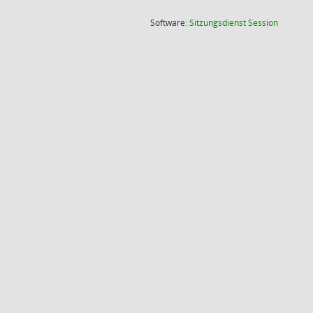
(Wird in
Software:
Sitzungsdienst
Session