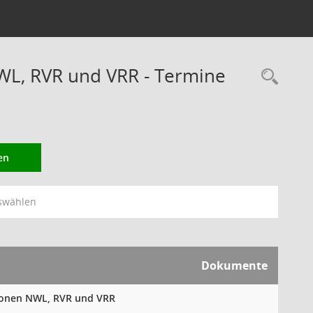
WL, RVR und VRR - Termine
Rec
en
swählen
Dokumente
tionen NWL, RVR und VRR