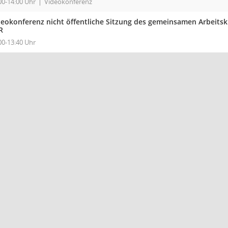
00-14:00 Uhr
Videokonferenz
deokonferenz nicht öffentliche Sitzung des gemeinsamen Arbeits
R
00-13:40 Uhr