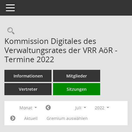
Toggle navigation
Rechercheauswahl
Kommission Digitales des
Verwaltungsrates der VRR AöR -
Termine 2022
Informationen
Mitglieder
Vertreter
Sitzungen
Monat
Juli
2022
Aktuell
Gremium auswählen