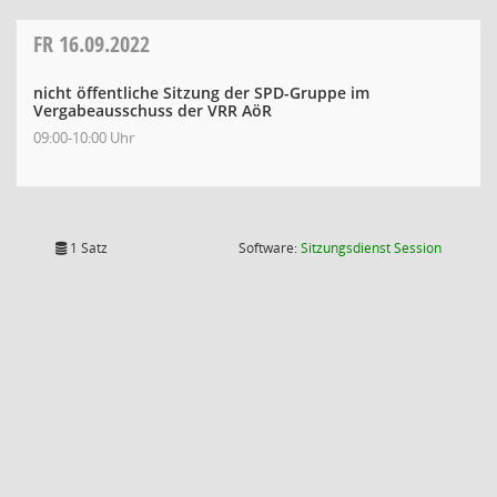
FR
16.09.2022
nicht öffentliche Sitzung der SPD-Gruppe im
Vergabeausschuss der VRR AöR
09:00-10:00 Uhr
(Wird in
1 Satz
Software:
Sitzungsdienst
Session