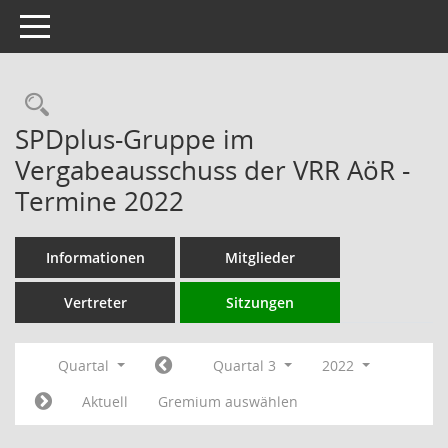
Toggle navigation
Rechercheauswahl
SPDplus-Gruppe im
Vergabeausschuss der VRR AöR -
Termine 2022
Informationen
Mitglieder
Vertreter
Sitzungen
Quartal
Quartal 3
2022
Aktuell
Gremium auswählen