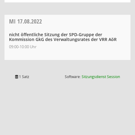
MI
17.08.2022
nicht öffentliche Sitzung der SPD-Gruppe der
Kommission GkG des Verwaltungsrates der VRR AöR
09:00-10:00 Uhr
(Wird in
1 Satz
Software:
Sitzungsdienst
Session