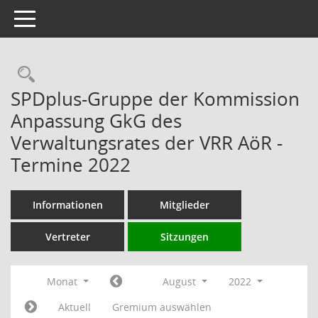
Toggle navigation
Rechercheauswahl
SPDplus-Gruppe der Kommission
Anpassung GkG des
Verwaltungsrates der VRR AöR -
Termine 2022
Informationen
Mitglieder
Vertreter
Sitzungen
Monat
August
2022
Aktuell
Gremium auswählen