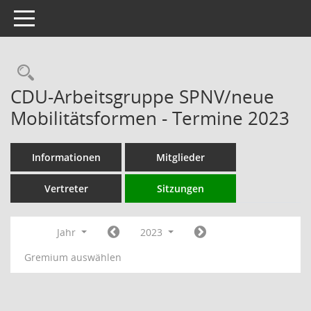
Toggle navigation
Rechercheauswahl
CDU-Arbeitsgruppe SPNV/neue
Mobilitätsformen - Termine 2023
Informationen
Mitglieder
Vertreter
Sitzungen
Jahr
2023
Gremium auswählen