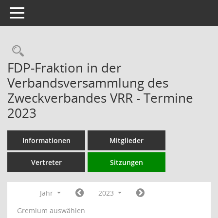
Toggle navigation
Rechercheauswahl
FDP-Fraktion in der
Verbandsversammlung des
Zweckverbandes VRR - Termine
2023
Informationen
Mitglieder
Vertreter
Sitzungen
Jahr
2023
Gremium auswählen