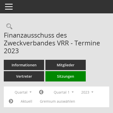
Toggle navigation
Rechercheauswahl
Finanzausschuss des
Zweckverbandes VRR - Termine
2023
Informationen
Mitglieder
Vertreter
Sitzungen
Quartal
Quartal 1
2023
Aktuell
Gremium auswählen