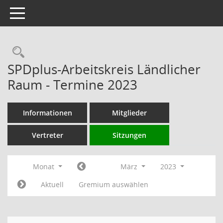
Toggle navigation
Rechercheauswahl
SPDplus-Arbeitskreis Ländlicher
Raum - Termine 2023
Informationen
Mitglieder
Vertreter
Sitzungen
Monat
März
2023
Aktuell
Gremium auswählen