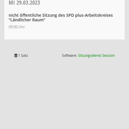
MI
29.03.2023
nicht öffentliche Sitzung des SPD plus-Arbeitskreises
"Ländlicher Raum"
09:00 Uhr
(Wird in
1 Satz
Software:
Sitzungsdienst
Session