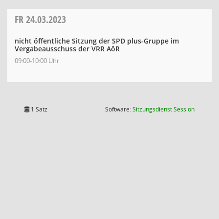
FR
24.03.2023
nicht öffentliche Sitzung der SPD plus-Gruppe im
Vergabeausschuss der VRR AöR
09:00-10:00 Uhr
(Wird in
1 Satz
Software:
Sitzungsdienst
Session