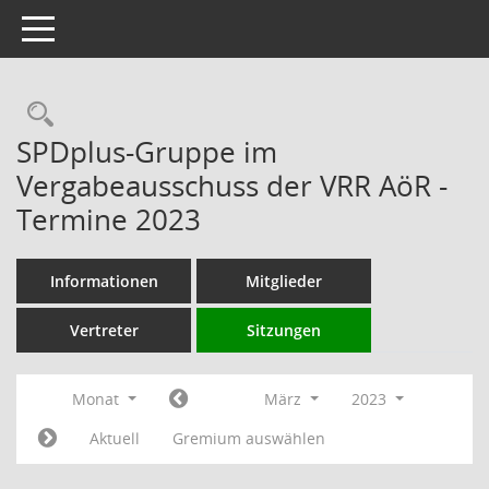
Toggle navigation
Rechercheauswahl
SPDplus-Gruppe im
Vergabeausschuss der VRR AöR -
Termine 2023
Informationen
Mitglieder
Vertreter
Sitzungen
Monat
März
2023
Aktuell
Gremium auswählen