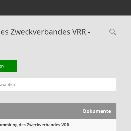
des Zweckverbandes VRR -
Rec
en
swählen
Dokumente
ersammlung des Zweckverbandes VRR