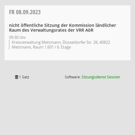
FR
08.09.2023
nicht öffentliche Sitzung der Kommission ländlicher
Raum des Verwaltungsrates der VRR AöR
09:30 Uhr
Kreisverwaltung Mettmann, Düsseldorfer Str. 26, 40822
Mettmann, Raum 1.601 / 6. Etage
(Wird in
1 Satz
Software:
Sitzungsdienst
Session