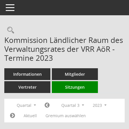
Toggle navigation
Rechercheauswahl
Kommission Ländlicher Raum des
Verwaltungsrates der VRR AöR -
Termine 2023
Informationen
Mitglieder
Vertreter
Sitzungen
Quartal
Quartal 3
2023
Aktuell
Gremium auswählen