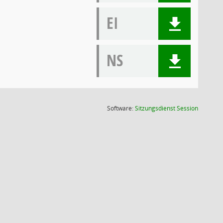
EI
NS
(Wird in
Software:
Sitzungsdienst
Session