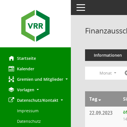
Toggle navigation
Finanzaussc
Informationen
Startseite
Kalender
Monat
Gremien und Mitglieder
Vorlagen
Tag
S
Datenschutz/Kontakt
Impressum
22.09.2023
ö
14
Datenschutz