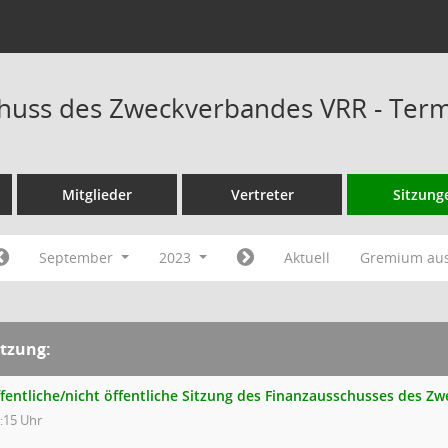
huss des Zweckverbandes VRR - Ter
Mitglieder
Vertreter
Sitzung
September
2023
Aktuell
Gremium au
itzung:
ffentliche/nicht öffentliche Sitzung des Finanzausschusses des 
:15 Uhr