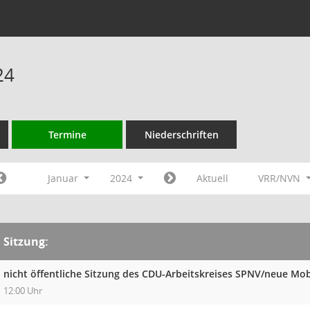
24
Termine
Niederschriften
Januar
2024
Aktuell
VRR/NVN
Sitzung:
nicht öffentliche Sitzung des CDU-Arbeitskreises SPNV/neue Mob
12:00 Uhr