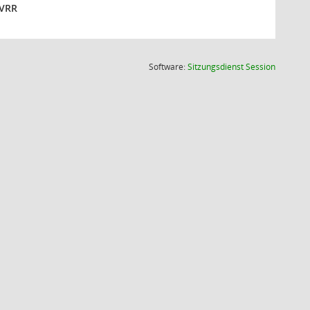
 VRR
(Wird in
Software:
Sitzungsdienst
Session