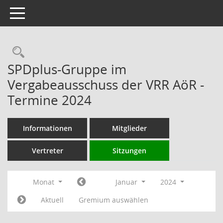
Toggle navigation
Rechercheauswahl
SPDplus-Gruppe im
Vergabeausschuss der VRR AöR -
Termine 2024
Informationen
Mitglieder
Vertreter
Sitzungen
Monat
Januar
2024
Aktuell
Gremium auswählen