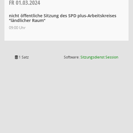
FR
01.03.2024
nicht öffentliche Sitzung des SPD plus-Arbeitskreises
"ländlicher Raum"
09:00 Uhr
(Wird in
1 Satz
Software:
Sitzungsdienst
Session