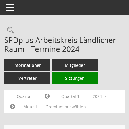
Toggle navigation
Rechercheauswahl
SPDplus-Arbeitskreis Ländlicher
Raum - Termine 2024
Informationen
Mitglieder
Vertreter
Sitzungen
Quartal
Quartal 1
2024
Aktuell
Gremium auswählen