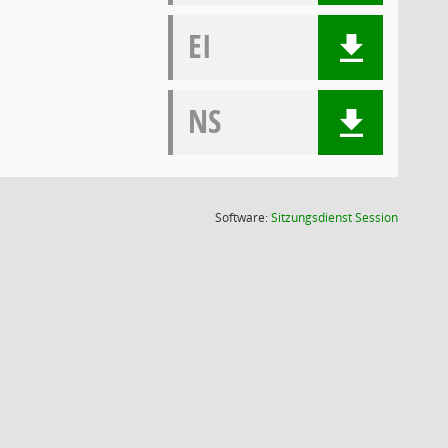
EI
NS
(Wird in
Software:
Sitzungsdienst
Session