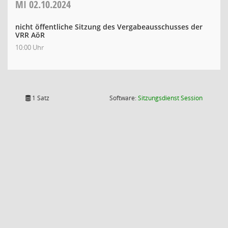
MI
02.10.2024
nicht öffentliche Sitzung des Vergabeausschusses der
VRR AöR
10:00 Uhr
(Wird in
1 Satz
Software:
Sitzungsdienst
Session