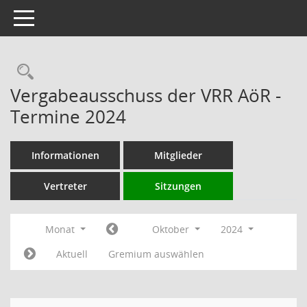
Toggle navigation
Rechercheauswahl
Vergabeausschuss der VRR AöR -
Termine 2024
Informationen
Mitglieder
Vertreter
Sitzungen
Monat
Oktober
2024
Aktuell
Gremium auswählen