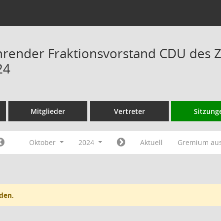
hrender Fraktionsvorstand CDU des 
24
Mitglieder
Vertreter
Sitzung
Oktober
2024
Aktuell
Gremium au
den.