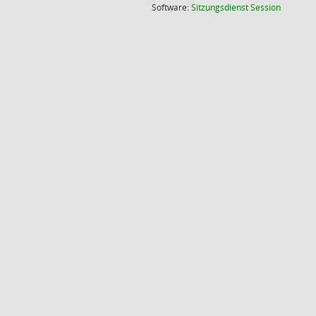
(Wird in
Software:
Sitzungsdienst
Session