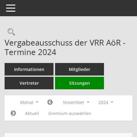
Toggle navigation
Rechercheauswahl
Vergabeausschuss der VRR AöR -
Termine 2024
Informationen
Mitglieder
Vertreter
Sitzungen
Monat
November
2024
Aktuell
Gremium auswählen