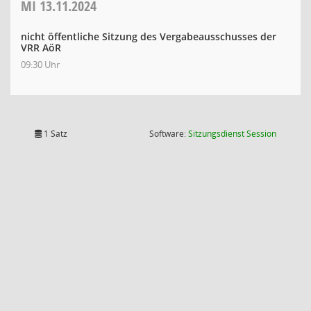
MI
13.11.2024
nicht öffentliche Sitzung des Vergabeausschusses der
VRR AöR
09:30 Uhr
(Wird in
1 Satz
Software:
Sitzungsdienst
Session