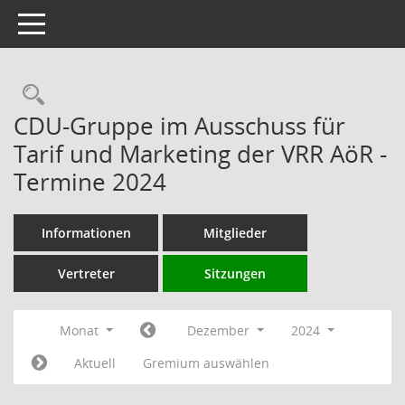
Toggle navigation
Rechercheauswahl
CDU-Gruppe im Ausschuss für
Tarif und Marketing der VRR AöR -
Termine 2024
Informationen
Mitglieder
Vertreter
Sitzungen
Monat
Dezember
2024
Aktuell
Gremium auswählen