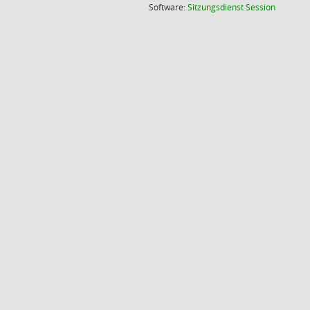
(Wird in
Software:
Sitzungsdienst
Session