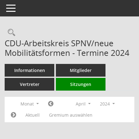
Toggle navigation
Rechercheauswahl
CDU-Arbeitskreis SPNV/neue
Mobilitätsformen - Termine 2024
Informationen
Mitglieder
Vertreter
Sitzungen
Monat
April
2024
Aktuell
Gremium auswählen