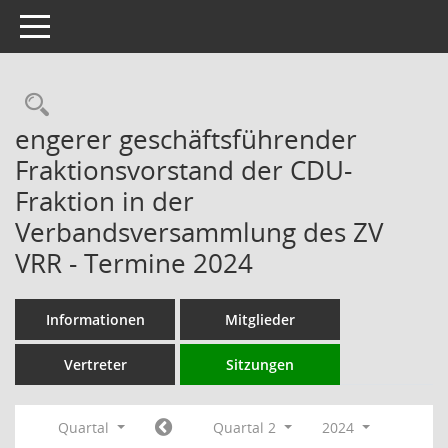
Toggle navigation
Rechercheauswahl
engerer geschäftsführender
Fraktionsvorstand der CDU-
Fraktion in der
Verbandsversammlung des ZV
VRR - Termine 2024
Informationen
Mitglieder
Vertreter
Sitzungen
Quartal
Quartal 2
2024