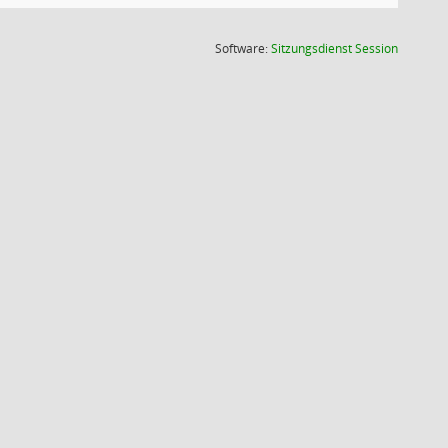
(Wird in
Software:
Sitzungsdienst
Session