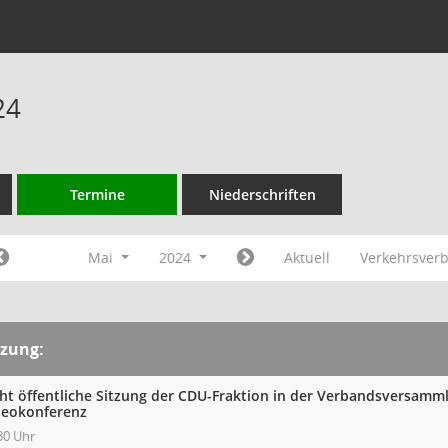
24
Termine
Niederschriften
Mai
2024
Aktuell
Verkehrsver
tzung:
cht öffentliche Sitzung der CDU-Fraktion in der Verbandsversam
deokonferenz
30 Uhr