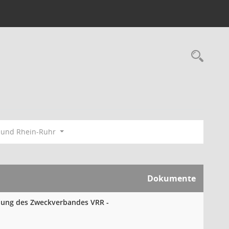
Rec
bund Rhein-Ruhr
Dokumente
mlung des Zweckverbandes VRR -