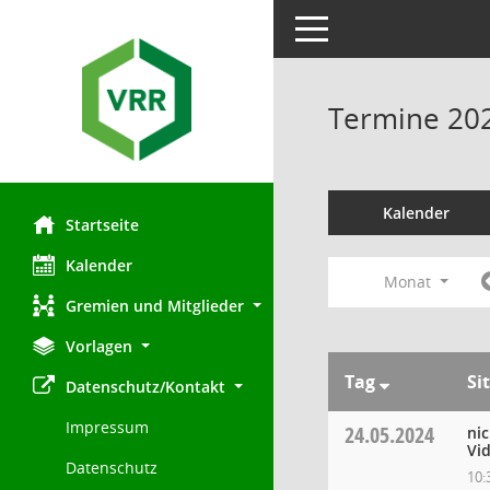
Toggle navigation
Termine 20
Kalender
Startseite
Kalender
Monat
Gremien und Mitglieder
Vorlagen
Tag
Si
Datenschutz/Kontakt
Impressum
24.05.2024
ni
Vi
Datenschutz
10: