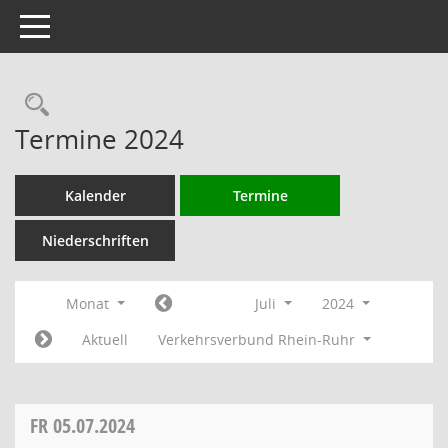
Toggle navigation
Rechercheauswahl
Termine 2024
Kalender
Termine
Niederschriften
Monat
Juli
2024
Aktuell
Verkehrsverbund Rhein-Ruhr
FR
05.07.2024