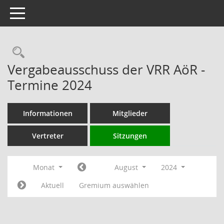
Toggle navigation
Rechercheauswahl
Vergabeausschuss der VRR AöR -
Termine 2024
Informationen
Mitglieder
Vertreter
Sitzungen
Monat
August
2024
Aktuell
Gremium auswählen