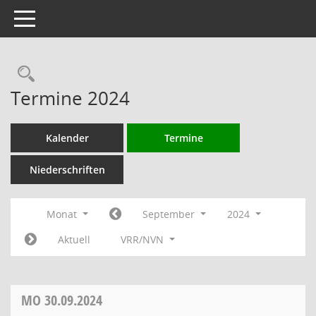
Toggle navigation
Rechercheauswahl
Termine 2024
Kalender
Termine
Niederschriften
Monat
September
2024
Aktuell
VRR/NVN
MO
30.09.2024