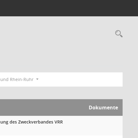
Rec
bund Rhein-Ruhr
Dokumente
mlung des Zweckverbandes VRR