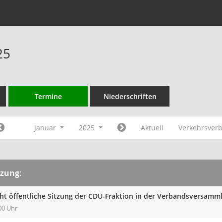
25
Termine
Niederschriften
Januar
2025
Aktuell
Verkehrsver
tzung:
cht öffentliche Sitzung der CDU-Fraktion in der Verbandsversam
00 Uhr