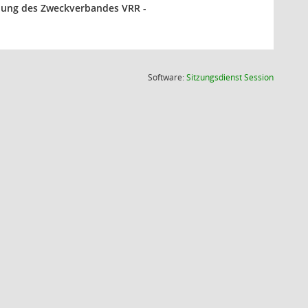
mlung des Zweckverbandes VRR -
(Wird in
Software:
Sitzungsdienst
Session