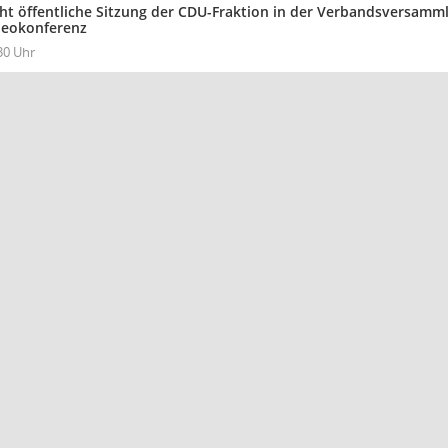
cht öffentliche Sitzung der CDU-Fraktion in der Verbandsversam
deokonferenz
30 Uhr