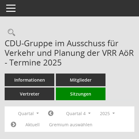
Toggle navigation
Rechercheauswahl
CDU-Gruppe im Ausschuss für
Verkehr und Planung der VRR AöR
- Termine 2025
Informationen
Mitglieder
Vertreter
Sitzungen
Quartal
Quartal 4
2025
Aktuell
Gremium auswählen