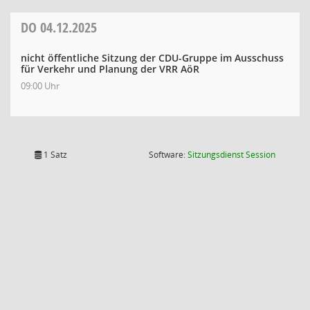
DO
04.12.2025
nicht öffentliche Sitzung der CDU-Gruppe im Ausschuss
für Verkehr und Planung der VRR AöR
09:00 Uhr
(Wird in
1 Satz
Software:
Sitzungsdienst
Session