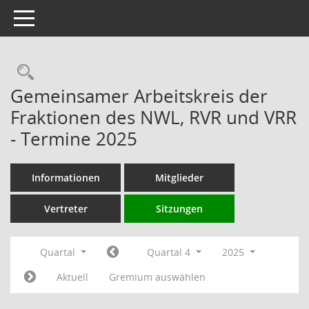
Toggle navigation
Rechercheauswahl
Gemeinsamer Arbeitskreis der
Fraktionen des NWL, RVR und VRR
- Termine 2025
Informationen
Mitglieder
Vertreter
Sitzungen
Quartal
Quartal 4
2025
Aktuell
Gremium auswählen