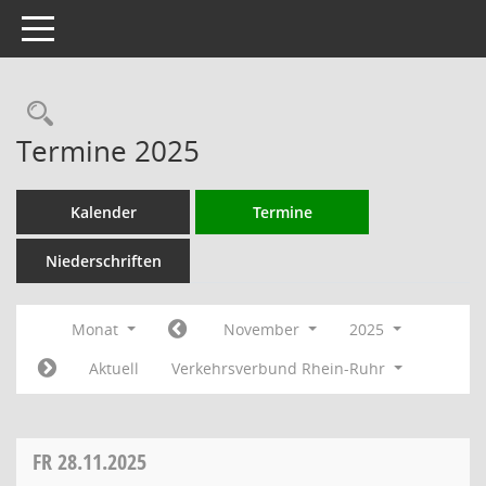
Toggle navigation
Rechercheauswahl
Termine 2025
Kalender
Termine
Niederschriften
Monat
November
2025
Aktuell
Verkehrsverbund Rhein-Ruhr
FR
28.11.2025