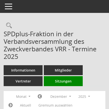
Toggle navigation
Rechercheauswahl
SPDplus-Fraktion in der
Verbandsversammlung des
Zweckverbandes VRR - Termine
2025
Informationen
Mitglieder
Vertreter
Sitzungen
Monat
Dezember
2025
Aktuell
Gremium auswählen