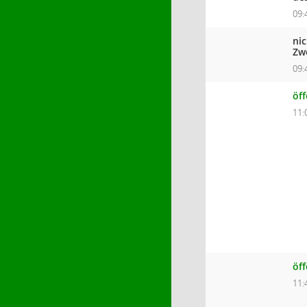
09:
ni
Zw
09:
öff
11:
öf
11: