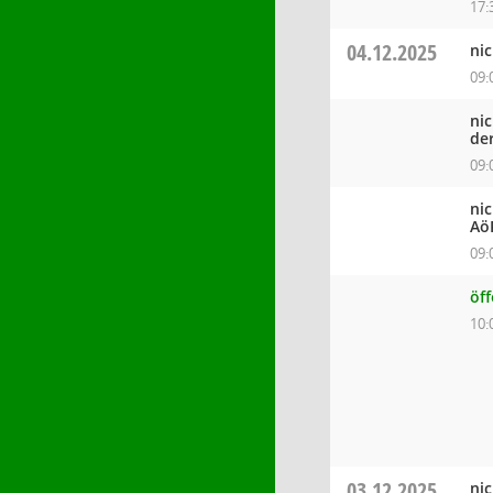
17:
04.12.2025
ni
09:
ni
de
09:
ni
Aö
09:
öf
10:
03.12.2025
ni