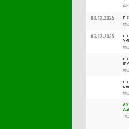
08:
08.12.2025
ni
09:
05.12.2025
ni
VR
09:
ni
In
09:
ni
de
09:
öff
Aö
10: