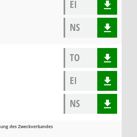
EI
NS
TO
EI
NS
mlung des Zweckverbandes