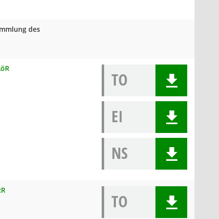
sammlung des
AöR
TO
EI
NS
RR
TO