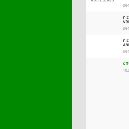
09:
ni
VR
09:
ni
Aö
09:
öf
10: