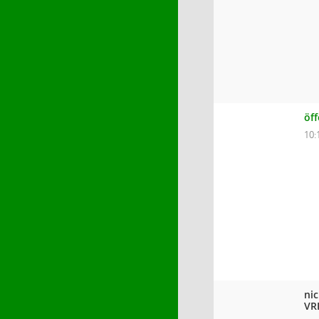
öf
10:
ni
VR