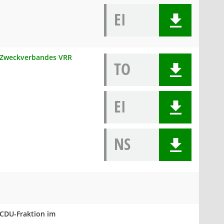
EI
s Zweckverbandes VRR
TO
EI
NS
 CDU-Fraktion im