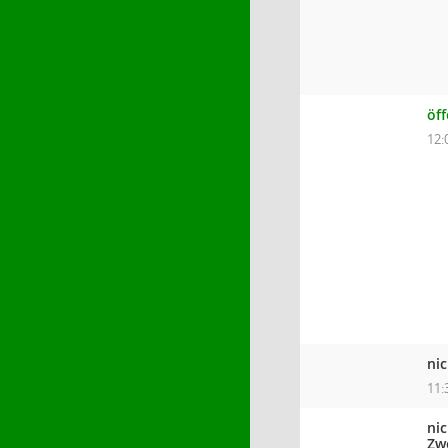
öf
12:
ni
11:
nic
Zw