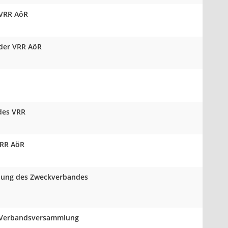
 VRR AöR
 der VRR AöR
des VRR
VRR AöR
mlung des Zweckverbandes
er Verbandsversammlung