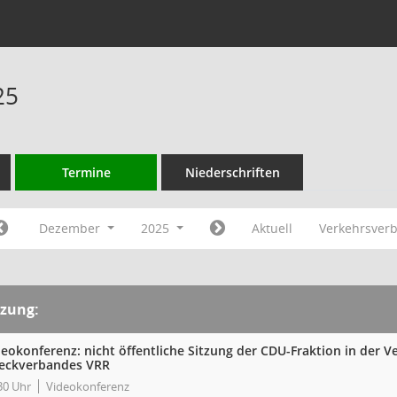
25
Termine
Niederschriften
Dezember
2025
Aktuell
Verkehrsver
tzung:
deokonferenz: nicht öffentliche Sitzung der CDU-Fraktion in der
eckverbandes VRR
30 Uhr
Videokonferenz