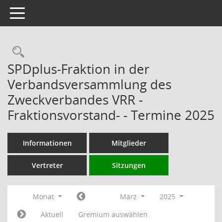
Toggle navigation
Rechercheauswahl
SPDplus-Fraktion in der
Verbandsversammlung des
Zweckverbandes VRR -
Fraktionsvorstand- - Termine 2025
Informationen
Mitglieder
Vertreter
Sitzungen
Monat
März
2025
Aktuell
Gremium auswählen