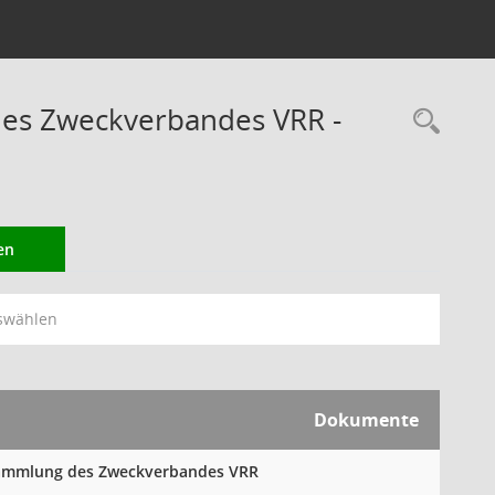
des Zweckverbandes VRR -
Rec
en
swählen
Dokumente
ersammlung des Zweckverbandes VRR