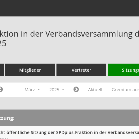
ktion in der Verbandsversammlung 
25
Mitglieder
Vertreter
Sitzung
März
2025
Aktuell
Gremium au
tzung:
cht öffentliche Sitzung der SPDplus-Fraktion in der Verbandsv