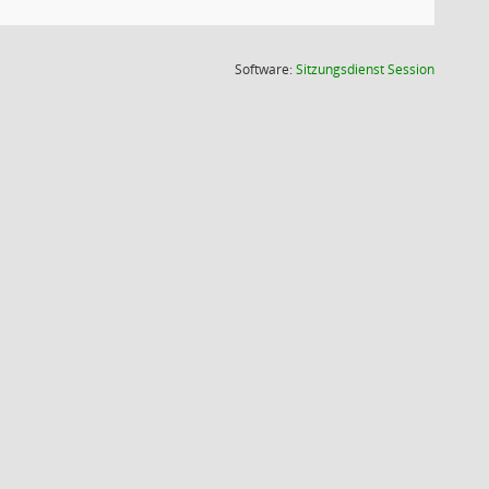
(Wird in
Software:
Sitzungsdienst
Session