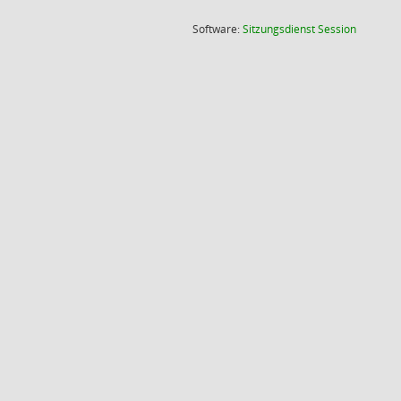
(Wird in
Software:
Sitzungsdienst
Session