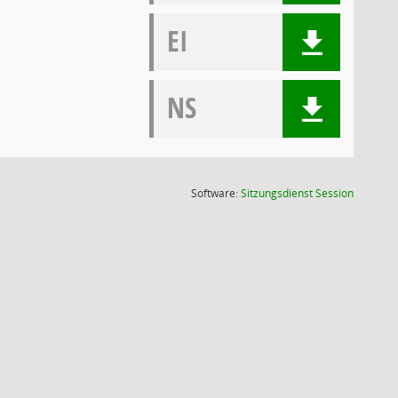
EI
NS
(Wird in
Software:
Sitzungsdienst
Session