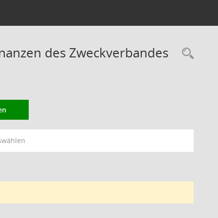
Finanzen des Zweckverbandes
Rec
en
swählen