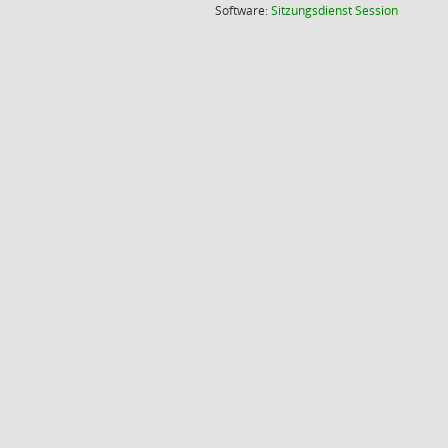
(Wird in
Software:
Sitzungsdienst
Session