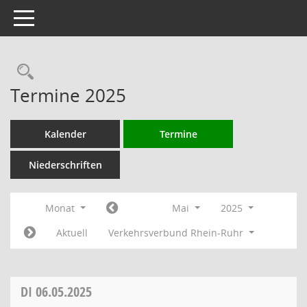
Toggle navigation
Rechercheauswahl
Termine 2025
Kalender
Termine
Niederschriften
Monat
Mai
2025
Aktuell
Verkehrsverbund Rhein-Ruhr
DI
06.05.2025