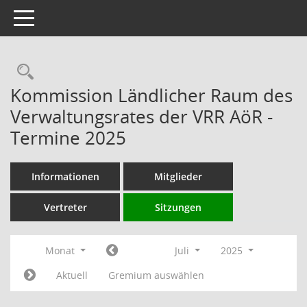
Toggle navigation
Rechercheauswahl
Kommission Ländlicher Raum des
Verwaltungsrates der VRR AöR -
Termine 2025
Informationen
Mitglieder
Vertreter
Sitzungen
Monat
Juli
2025
Aktuell
Gremium auswählen