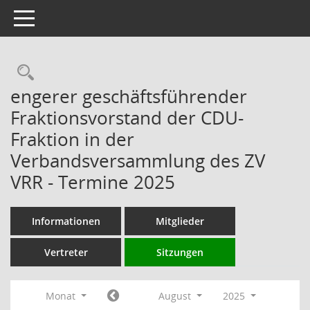
Toggle navigation
Rechercheauswahl
engerer geschäftsführender
Fraktionsvorstand der CDU-
Fraktion in der
Verbandsversammlung des ZV
VRR - Termine 2025
Informationen
Mitglieder
Vertreter
Sitzungen
Monat
August
2025