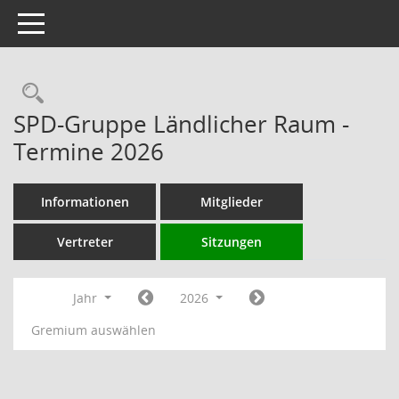
Toggle navigation
Rechercheauswahl
SPD-Gruppe Ländlicher Raum -
Termine 2026
Informationen
Mitglieder
Vertreter
Sitzungen
Jahr
2026
Gremium auswählen