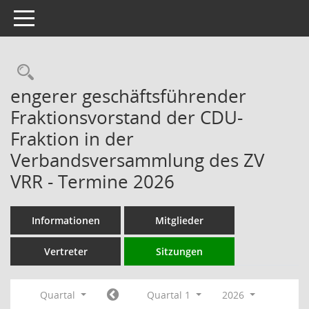
Toggle navigation
Rechercheauswahl
engerer geschäftsführender
Fraktionsvorstand der CDU-
Fraktion in der
Verbandsversammlung des ZV
VRR - Termine 2026
Informationen
Mitglieder
Vertreter
Sitzungen
Quartal
Quartal 1
2026