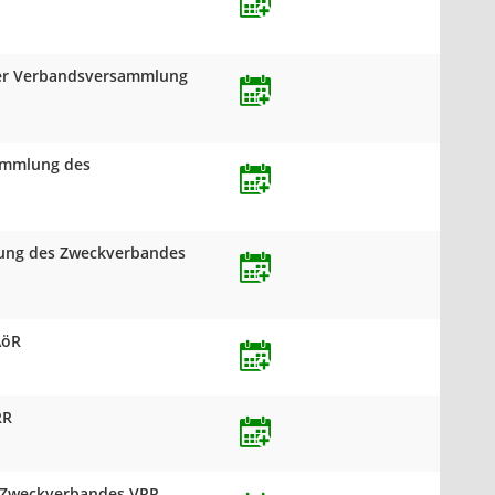
 der Verbandsversammlung
sammlung des
mlung des Zweckverbandes
AöR
RR
s Zweckverbandes VRR