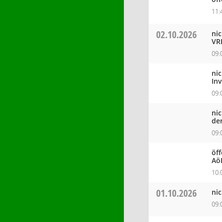
11:
02.10.2026
ni
VR
09:
ni
In
09:
ni
de
09:
öff
Aö
10:
01.10.2026
ni
09: