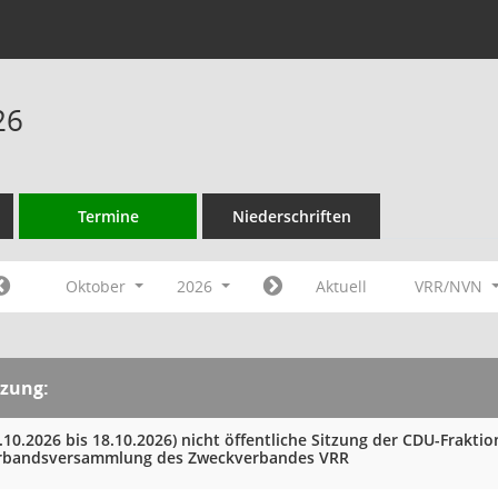
26
Termine
Niederschriften
Oktober
2026
Aktuell
VRR/NVN
tzung:
.10.2026 bis 18.10.2026)
nicht öffentliche Sitzung der CDU-Fraktio
rbandsversammlung des Zweckverbandes VRR