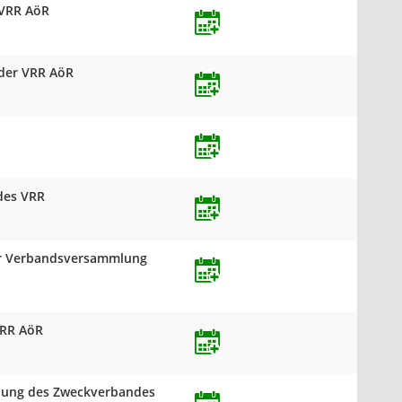
 VRR AöR
 der VRR AöR
des VRR
 der Verbandsversammlung
VRR AöR
mlung des Zweckverbandes