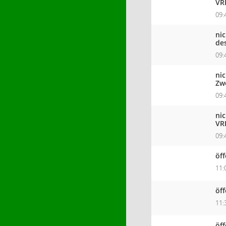
VR
09:
ni
de
09:
ni
Zw
09:
ni
VR
09:
öff
11:
öf
11:
öf