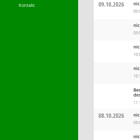
09.10.2026
ni
Kontakt
09:
ni
09:
ni
10:
ni
10:
Be
de
11:
08.10.2026
ni
09:
ni