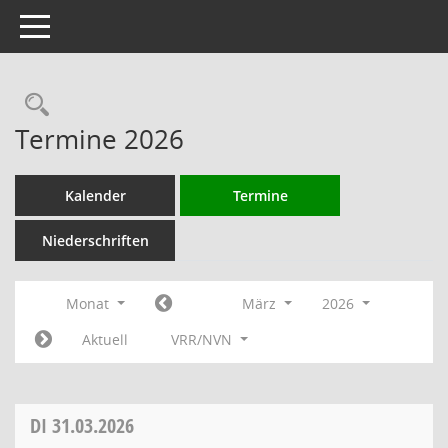
Toggle navigation
Rechercheauswahl
Termine 2026
Kalender
Termine
Niederschriften
Monat
März
2026
Aktuell
VRR/NVN
DI
31.03.2026