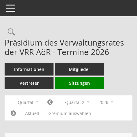
Toggle navigation
Rechercheauswahl
Präsidium des Verwaltungsrates
der VRR AöR - Termine 2026
Informationen
Mitglieder
Vertreter
Sitzungen
Quartal
Quartal 2
2026
Aktuell
Gremium auswählen