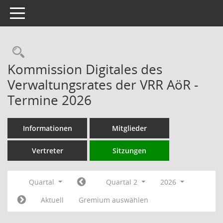
Toggle navigation
Rechercheauswahl
Kommission Digitales des
Verwaltungsrates der VRR AöR -
Termine 2026
Informationen
Mitglieder
Vertreter
Sitzungen
Quartal
Quartal 2
2026
Aktuell
Gremium auswählen